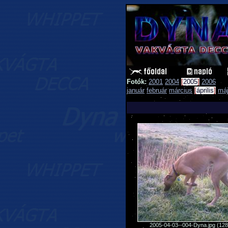
Fotók:
2001
2004
[
2005
]
2006
január
február
március
[
április
]
má
2005-04-03--004-Dyna.jpg (12