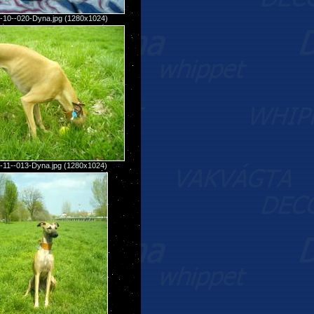
-10--020-Dyna.jpg (1280x1024)
-11--013-Dyna.jpg (1280x1024)