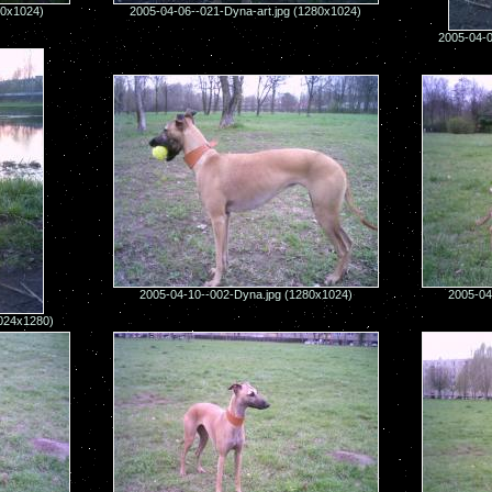
80x1024)
2005-04-06--021-Dyna-art.jpg (1280x1024)
2005-04-0
2005-04-10--002-Dyna.jpg (1280x1024)
2005-04
1024x1280)