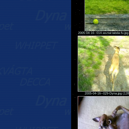
2005-04-16--014-asztal-labda-fu.jp
2005-04-16--029-Dyna.jpg (12