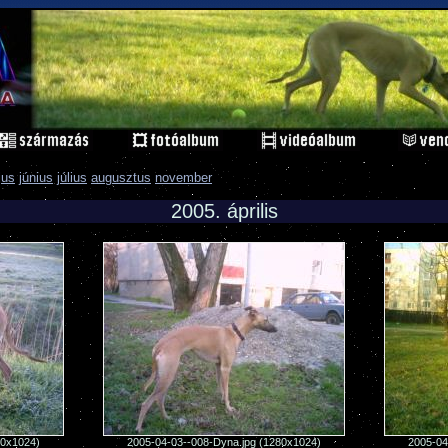
jus
június
július
augusztus
november
2005. április
80x1024)
2005-04-03--008-Dyna.jpg (1280x1024)
2005-04