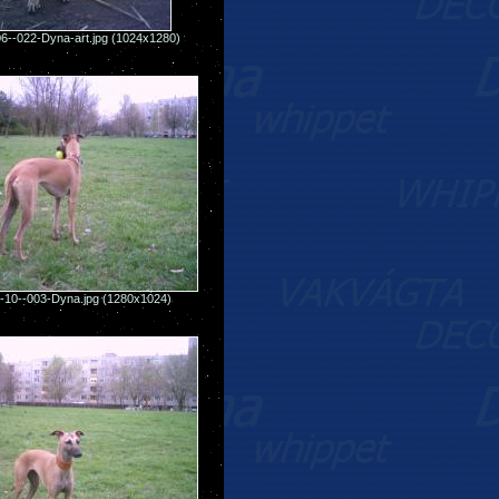
6--022-Dyna-art.jpg (1024x1280)
-10--003-Dyna.jpg (1280x1024)