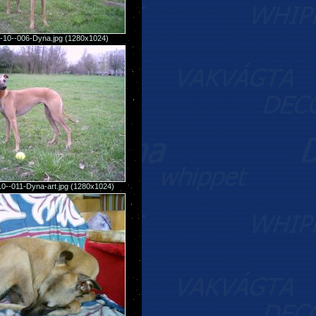
-10--006-Dyna.jpg (1280x1024)
0--011-Dyna-art.jpg (1280x1024)