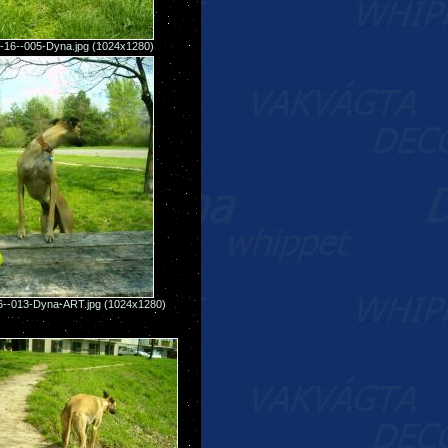
-16--005-Dyna.jpg (1024x1280)
6--013-Dyna-ART.jpg (1024x1280)