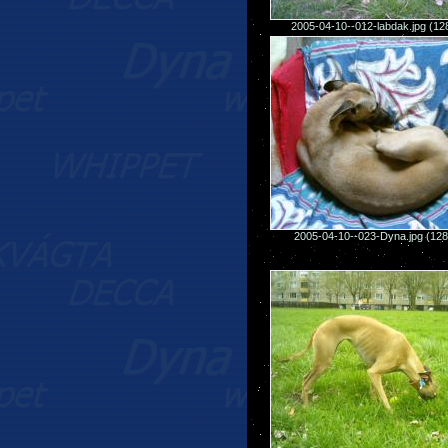
2005-04-10--012-labdak.jpg (1
2005-04-10--023-Dyna.jpg (12