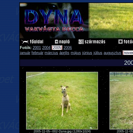
Fotók:
2001
2004
[
2005
]
2006
január
február
március
április
május
június
július
augusztus
[
nove
20
2005-11-05--002-Dyna.jpg (1280x1024)
2005-11-05