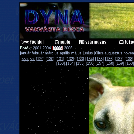
Fotók:
2001
2004
[
2005
]
2006
január
február
március
április
május
június
július
augusztus
nove
<<<
<<
[129]
[130]
[131]
[132]
[133]
[134]
[135]
[136]
[137]
[138]
[153]
[154]
[155]
[156]
[157]
[158]
[159]
[160]