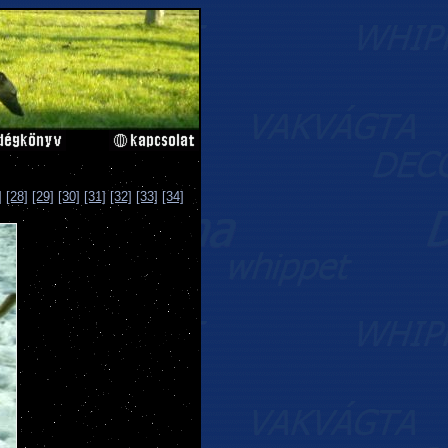
]
[28]
[29]
[30]
[31]
[32]
[33]
[34]