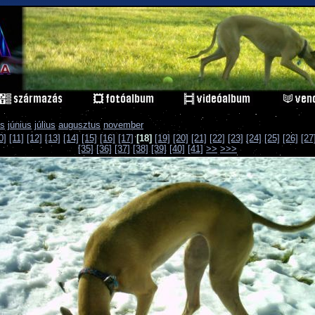
s
június
július
augusztus
november
0]
[11]
[12]
[13]
[14]
[15]
[16]
[17]
[18]
[19]
[20]
[21]
[22]
[23]
[24]
[25]
[26]
[27
[35]
[36]
[37]
[38]
[39]
[40]
[41]
>>
>>>