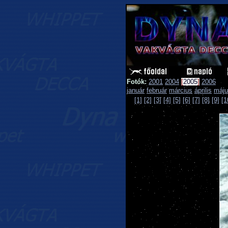
Fotók:
2001
2004
[
2005
]
2006
január
február
március
április
máju
[1]
[2]
[3]
[4]
[5]
[6]
[7]
[8]
[9]
[1