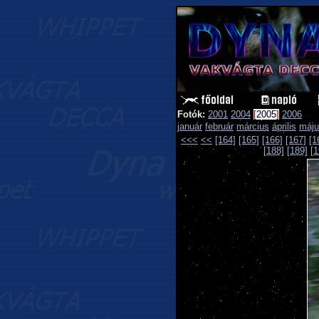
Fotók:
2001
2004
[
2005
]
2006
január
február
március
április
máju
<<<
<<
[164]
[165]
[166]
[167]
[1
[188]
[189]
[1