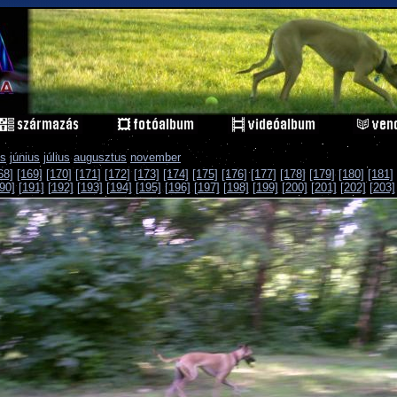
s
június
július
augusztus
november
68]
[169]
[170]
[171]
[172]
[173]
[174]
[175]
[176]
[177]
[178]
[179]
[180]
[181]
90]
[191]
[192]
[193]
[194]
[195]
[196]
[197]
[198]
[199]
[200]
[201]
[202]
[203]