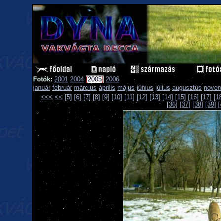
Fotók:
2001
2004
[
2005
]
2006
január
február
március
április
május
június
július
augusztus
nove
<<<
<<
[5]
[6]
[7]
[8]
[9]
[10]
[11]
[12]
[13]
[14]
[15]
[16]
[17]
[1
[36]
[37]
[38]
[39]
[