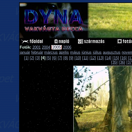
Fotók:
2001
2004
[
2005
]
2006
január
február
március
április
május
június
július
augusztus
nove
[1]
[2]
[3]
[4]
[5]
[6]
[7]
[8]
[9]
[10]
[11]
[12]
[13]
[14]
[15]
[16]
[1
[35]
[36]
[37