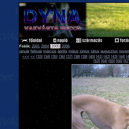
Fotók:
2001
2004
[
2005
]
2006
január
február
március
április
május
június
július
augusztus
nove
<<<
<<
[33]
[34]
[35]
[36]
[37]
[38]
[39]
[40]
[41]
[42]
[43]
[44]
[
[63]
[64]
[65]
[66]
[67