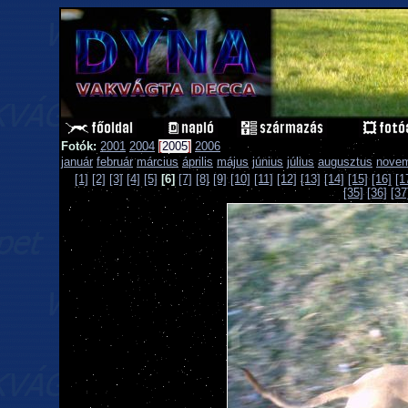
Fotók:
2001
2004
[
2005
]
2006
január
február
március
április
május
június
július
augusztus
nove
[1]
[2]
[3]
[4]
[5]
[6]
[7]
[8]
[9]
[10]
[11]
[12]
[13]
[14]
[15]
[16]
[1
[35]
[36]
[37