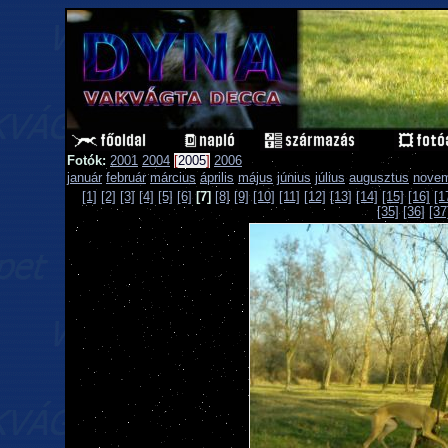
Fotók:
2001
2004
[
2005
]
2006
január
február
március
április
május
június
július
augusztus
nove
[1]
[2]
[3]
[4]
[5]
[6]
[7]
[8]
[9]
[10]
[11]
[12]
[13]
[14]
[15]
[16]
[1
[35]
[36]
[37