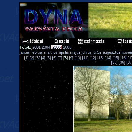
Fotók:
2001
2004
[
2005
]
2006
január
február
március
április
május
június
július
augusztus
nove
[1]
[2]
[3]
[4]
[5]
[6]
[7]
[8]
[9]
[10]
[11]
[12]
[13]
[14]
[15]
[16]
[1
[35]
[36]
[37