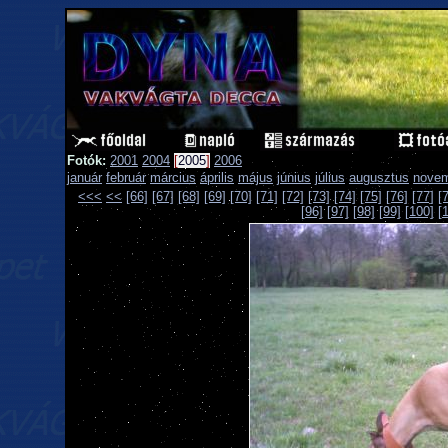
Fotók:
2001
2004
[
2005
]
2006
január
február
március
április
május
június
július
augusztus
nove
<<<
<<
[66]
[67]
[68]
[69]
[70]
[71]
[72]
[73]
[74]
[75]
[76]
[77]
[
[96]
[97]
[98]
[99]
[100]
[