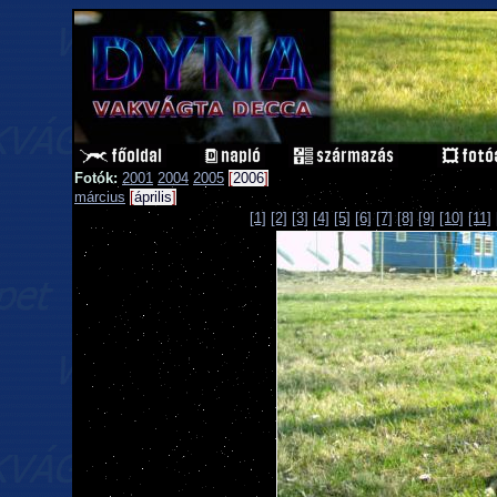
Fotók:
2001
2004
2005
[
2006
]
március
[
április
]
[1]
[2]
[3]
[4]
[5]
[6]
[7]
[8]
[9]
[10]
[11]