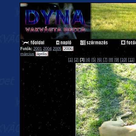
Fotók:
2001
2004
2005
[
2006
]
március
[
április
]
[1]
[2]
[3]
[4]
[5]
[6]
[7]
[8]
[9]
[10]
[11]