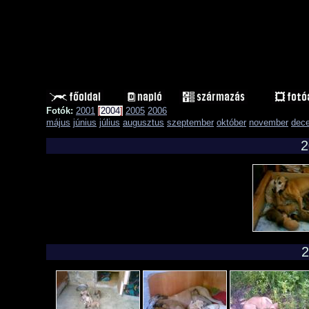
Fotók:
2001
[
2004
]
2005
2006
május
június
július
augusztus
szeptember
október
november
dec
2
2